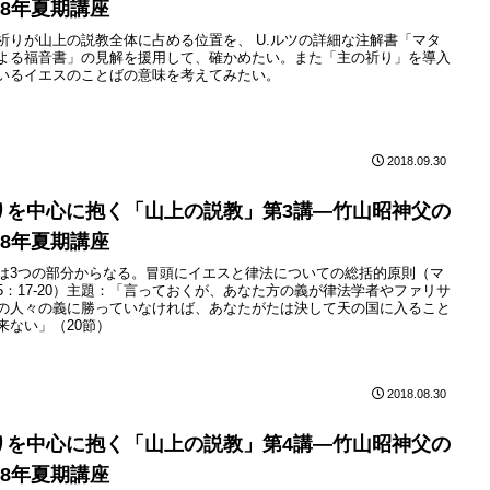
18年夏期講座
祈りが山上の説教全体に占める位置を、 U.ルツの詳細な注解書「マタ
よる福音書」の見解を援用して、確かめたい。また「主の祈り」を導入
いるイエスのことばの意味を考えてみたい。
2018.09.30
りを中心に抱く「山上の説教」第3講—竹山昭神父の
18年夏期講座
は3つの部分からなる。冒頭にイエスと律法についての総括的原則（マ
5：17-20）主題：「言っておくが、あなた方の義が律法学者やファリサ
の人々の義に勝っていなければ、あなたがたは決して天の国に入ること
来ない」（20節）
2018.08.30
りを中心に抱く「山上の説教」第4講—竹山昭神父の
18年夏期講座