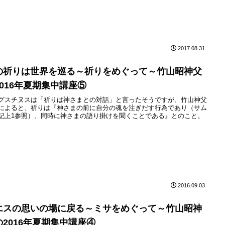
2017.08.31
の祈りは世界を巡る～祈りをめぐって～竹山昭神父
2016年夏期集中講座⑤
グスチヌスは「祈りは神さまとの対話」と言ったそうですが、竹山神父
によると、祈りは『神さまの前に自分の魂を注ぎだす行為であり（サム
記上1参照）、同時に神さまの語り掛けを聞くことである』とのこと。
2016.09.03
エスの思いの場に戻る～ミサをめぐって～竹山昭神
の2016年夏期集中講座④