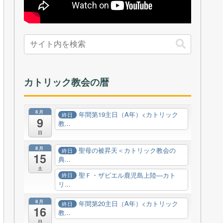
カトリック教会の暦
8月
年間第19主日（A年）<カトリック
終日
9
教...
日
8月
聖母の被昇天＜カトリック教会の
終日
15
典...
土
聖Ｆ・ザビエル鹿児島上陸—カト
終日
リ...
8月
年間第20主日（A年）<カトリック
終日
16
教...
日