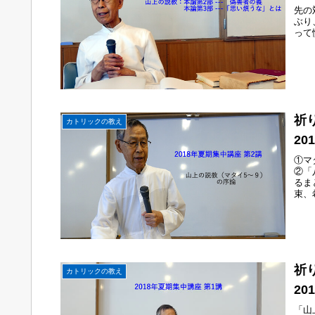
先の
ぶり
って
祈
カトリックの教え
20
①マ
②「
るま
束、
い」
祈
カトリックの教え
20
「山