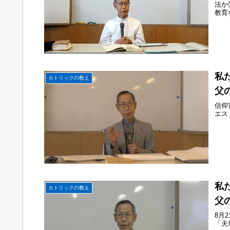
法か
教育
私
カトリックの教え
父
信仰
エス
私
カトリックの教え
父
8月
「天