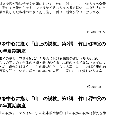
対立命題が律法学者を念頭においていたのに対し、ここでは人々の偽善
、恐らく文脈から考えてファリサイ派の人々の振る舞い、ユダヤ人にと
慣れ親しんだ敬神のわざである施し、祈り、断食が取り上げられる。
2018.09.05
りを中心に抱く「山上の説教」第2講—竹山昭神父の
18年夏期講座
タイの聴衆（マタイ5：1）とルカにおける聴衆の違い（ルカ6：20）
八つの幸いの」全体の構成と表現の特徴⇒現在のマタイ版はマタイによ
とめ（創作とは違う）。この表現から、八つの幸いは、いわば将来の約
希望を語っている。③八つの幸いの大意---「霊において貧しい人は幸
が八つの幸いの根底に共通。
2018.08.27
りを中心に抱く「山上の説教」第1講—竹山昭神父の
18年夏期講座
上の説教」（マタイ5～7）の基本的性格①山上の説教の説教は新たな律