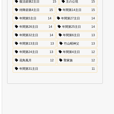
復活節第2主日
15
主の公現
15
待降節第4主日
15
年間第14主日
15
年間第5主日
14
年間第27主日
14
年間第26主日
14
年間第25主日
14
年間第32主日
14
年間第6主日
13
年間第13主日
13
竹山昭神父
13
年間第24主日
13
年間第4主日
12
花鳥風月
12
聖家族
12
年間第31主日
11