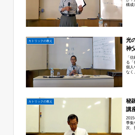
構成
光
カトリックの教え
神
「信
る「
個人
なく
これ
秘
カトリックの教え
講座
20
季集
次、