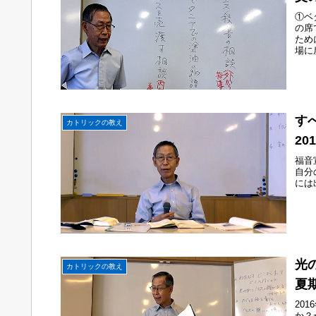
①ベ
の席
ため
場に
す
カトリックの教え
2
福音
自分
には
光
カトリックの教え
夏
20
か？