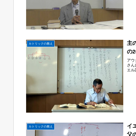
主
カトリックの教え
の
アウ
さん
エル
イ
カトリックの教え
父