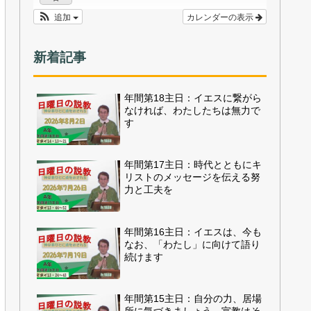
追加
カレンダーの表示
新着記事
年間第18主日：イエスに繋がら
なければ、わたしたちは無力で
す
年間第17主日：時代とともにキ
リストのメッセージを伝える努
力と工夫を
年間第16主日：イエスは、今も
なお、「わたし」に向けて語り
続けます
年間第15主日：自分の力、居場