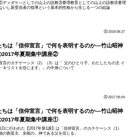
②ディダケ―としての山上の説教③要理教育としての山上の説教④要理
ないし新受洗者の指導という基本的性格から生じる一つの結論
2018.08.27
たちは「信仰宣言」で何を表明するのか—竹山昭神
の2017年夏期集中講座②
宣言のカテケーシス（2）（3）は「 父のひとり子、わたしたちの主 イ
・キリストを信じます。」の中身について
2017.09.04
たちは「信仰宣言」で何を表明するのか—竹山昭神
の2017年夏期集中講座①
21日に行われた【2017年第1講】は「信仰宣言」のカテケーシス（1）
地の創造主、全能の、神である父を信じる」