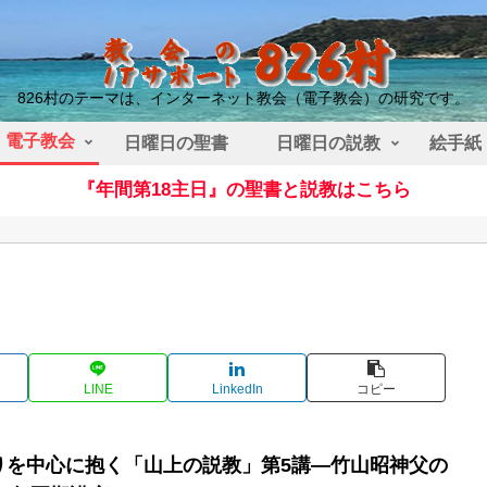
826村のテーマは、インターネット教会（電子教会）の研究です。
電子教会
日曜日の聖書
日曜日の説教
絵手紙
『年間第18主日』の聖書と説教はこちら
LINE
LinkedIn
コピー
りを中心に抱く「山上の説教」第5講—竹山昭神父の