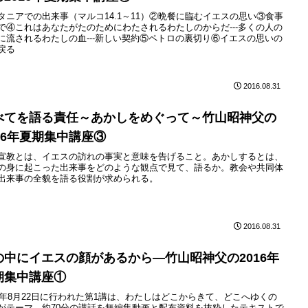
タニアでの出来事（マルコ14.1～11）②晩餐に臨むイエスの思い③食事
で④これはあなたがたのためにわたされるわたしのからだ---多くの人の
に流されるわたしの血---新しい契約⑤ペトロの裏切り⑥イエスの思いの
戻る
2016.08.31
べてを語る責任～あかしをめぐって～竹山昭神父の
016年夏期集中講座③
宣教とは、イエスの訪れの事実と意味を告げること。あかしするとは、
の身に起こった出来事をどのような観点で見て、語るか。教会や共同体
出来事の全貌を語る役割が求められる。
2016.08.31
の中にイエスの顔があるから—竹山昭神父の2016年
期集中講座①
16年8月22日に行われた第1講は、わたしはどこからきて、どこへゆくの
がテーマ。約70分の講話を無編集動画と配布資料を抜粋したテキストで