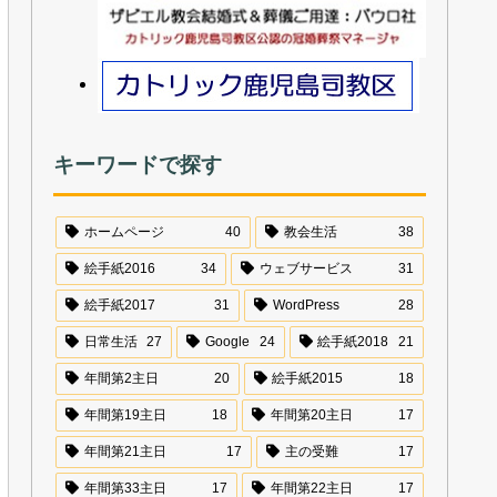
キーワードで探す
ホームページ
40
教会生活
38
絵手紙2016
34
ウェブサービス
31
絵手紙2017
31
WordPress
28
日常生活
27
Google
24
絵手紙2018
21
年間第2主日
20
絵手紙2015
18
年間第19主日
18
年間第20主日
17
年間第21主日
17
主の受難
17
年間第33主日
17
年間第22主日
17