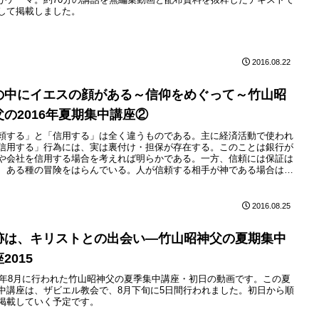
して掲載しました。
2016.08.22
の中にイエスの顔がある～信仰をめぐって～竹山昭
父の2016年夏期集中講座②
頼する」と「信用する」は全く違うものである。主に経済活動で使われ
信用する」行為には、実は裏付け・担保が存在する。このことは銀行が
や会社を信用する場合を考えれば明らかである。一方、信頼には保証は
、ある種の冒険をはらんでいる。人が信頼する相手が神である場合は、
を信仰と言う。
2016.08.25
跡は、キリストとの出会い—竹山昭神父の夏期集中
2015
15年8月に行われた竹山昭神父の夏季集中講座・初日の動画です。この夏
中講座は、ザビエル教会で、8月下旬に5日間行われました。初日から順
掲載していく予定です。