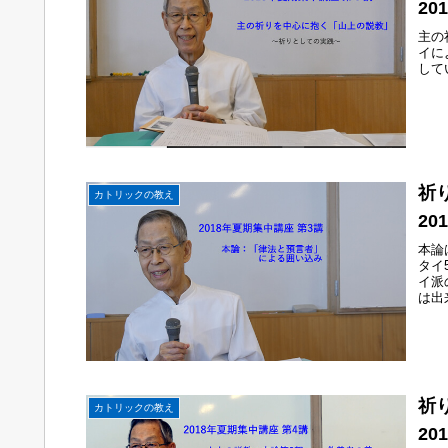
20
主の
イに
して
祈
カトリックの教え
20
本論
タイ
イ派
は出
祈
カトリックの教え
20