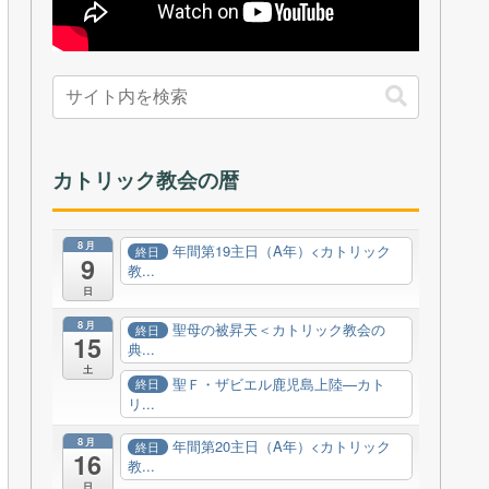
カトリック教会の暦
8月
年間第19主日（A年）<カトリック
終日
9
教...
日
8月
聖母の被昇天＜カトリック教会の
終日
15
典...
土
聖Ｆ・ザビエル鹿児島上陸—カト
終日
リ...
8月
年間第20主日（A年）<カトリック
終日
16
教...
日