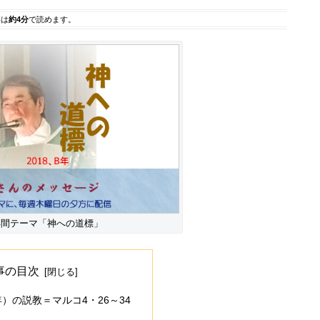
事は
約4分
で読めます。
の年間テーマ「神への道標」
事の目次
年）の説教＝マルコ4・26～34