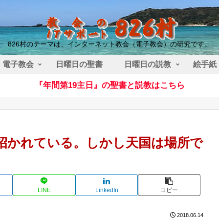
826村のテーマは、インターネット教会（電子教会）の研究です。
電子教会
日曜日の聖書
日曜日の説教
絵手紙
『年間第19主日』の聖書と説教はこちら
が招かれている。しかし天国は場所で
LINE
LinkedIn
コピー
2018.06.14