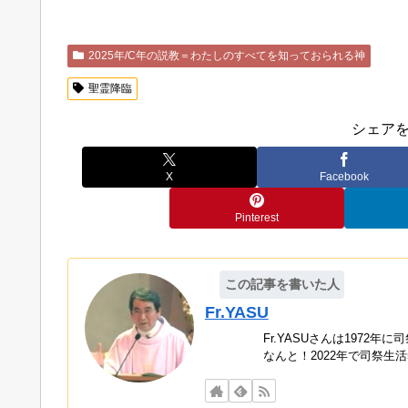
2025年/C年の説教＝わたしのすべてを知っておられる神
聖霊降臨
シェア
X
Facebook
Pinterest
この記事を書いた人
Fr.YASU
Fr.YASUさんは1972
なんと！2022年で司祭生