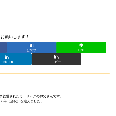
をお願いします！
はてブ
LINE
LinkedIn
コピー
年に司祭叙階されたカトリックの神父さんです。
活50年（金祝）を迎えました。