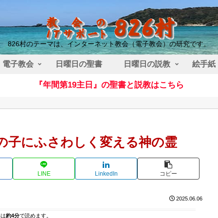
826村のテーマは、インターネット教会（電子教会）の研究です。
電子教会
日曜日の聖書
日曜日の説教
絵手紙
『年間第19主日』の聖書と説教はこちら
の子にふさわしく変える神の霊
LINE
LinkedIn
コピー
2025.06.06
事は
約4分
で読めます。