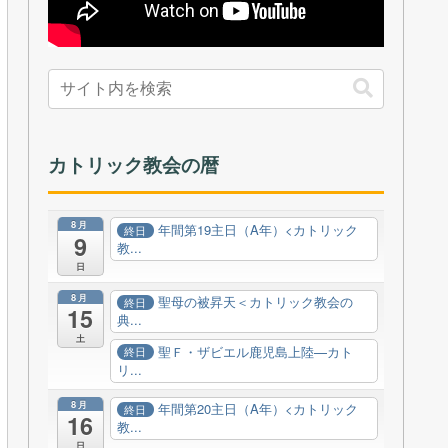
カトリック教会の暦
8月
年間第19主日（A年）<カトリック
終日
9
教...
日
8月
聖母の被昇天＜カトリック教会の
終日
15
典...
土
聖Ｆ・ザビエル鹿児島上陸—カト
終日
リ...
8月
年間第20主日（A年）<カトリック
終日
16
教...
日