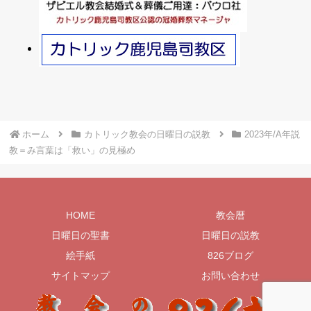
ホーム
カトリック教会の日曜日の説教
2023年/A年説
教＝み言葉は「救い」の見極め
HOME
教会暦
日曜日の聖書
日曜日の説教
絵手紙
826ブログ
サイトマップ
お問い合わせ