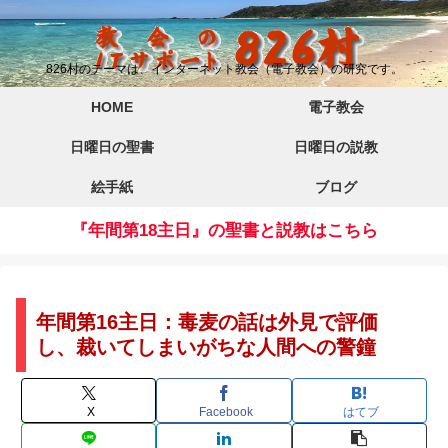
826村のテーマは、インターネット教会（電子教会）の研究です。
HOME
電子教会
日曜日の聖書
日曜日の説教
絵手紙
ブログ
『年間第18主日』の聖書と説教はこちら
年間第16主日：毒麦の話は外見で評価
し、裁いてしまいがちな人間への警鐘
X
Facebook
はてブ