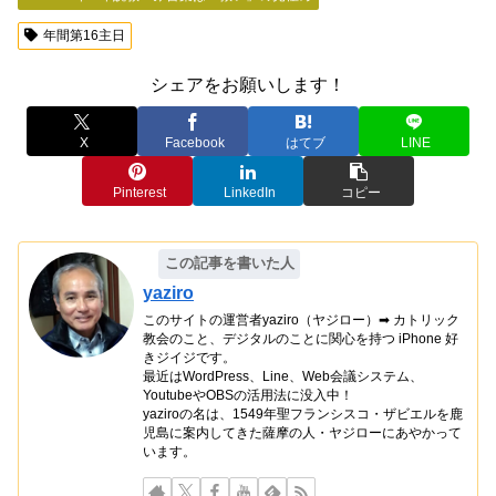
年間第16主日
シェアをお願いします！
X
Facebook
はてブ
LINE
Pinterest
LinkedIn
コピー
この記事を書いた人
yaziro
このサイトの運営者yaziro（ヤジロー）➡ カトリック
教会のこと、デジタルのことに関心を持つ iPhone 好
きジイジです。
最近はWordPress、Line、Web会議システム、
YoutubeやOBSの活用法に没入中！
yaziroの名は、1549年聖フランシスコ・ザビエルを鹿
児島に案内してきた薩摩の人・ヤジローにあやかって
います。