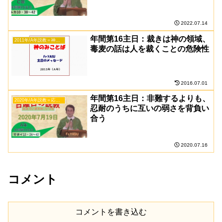
2022.07.14
年間第16主日：裁きは神の領域、
2011年/A年説教＝神のみことば
毒麦の話は人を裁くことの危険性
2016.07.01
年間第16主日：非難するよりも、
2020年/A年説教＝応えていますか、いつも
忍耐のうちに互いの弱さを背負い
合う
2020.07.16
コメント
コメントを書き込む