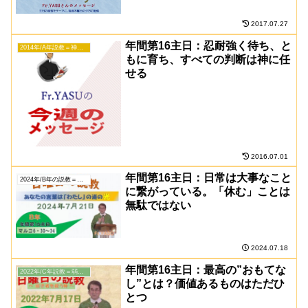
2017.07.27
年間第16主日：忍耐強く待ち、と
2014年/A年説教＝神のたしかさ
もに育ち、すべての判断は神に任
せる
2016.07.01
年間第16主日：日常は大事なこと
2024年/B年の説教＝あなたの言葉は「わたし」の道の光
に繋がっている。「休む」ことは
無駄ではない
2024.07.18
年間第16主日：最高の”おもてな
2022年/C年説教＝弱き者を救う神
し”とは？価値あるものはただひ
とつ