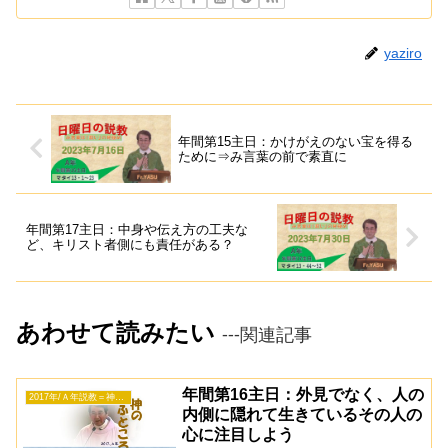
yaziro
年間第15主日：かけがえのない宝を得る
ために⇒み言葉の前で素直に
年間第17主日：中身や伝え方の工夫な
ど、キリスト者側にも責任がある？
あわせて読みたい
---関連記事
年間第16主日：外見でなく、人の
2017年/Ａ年説教＝神のふところ
内側に隠れて生きているその人の
心に注目しよう