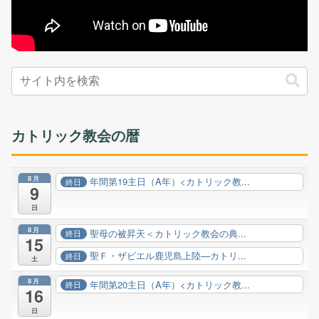
カトリック教会の暦
8月
年間第19主日（A年）<カトリック教...
終日
9
日
8月
聖母の被昇天＜カトリック教会の典...
終日
15
聖Ｆ・ザビエル鹿児島上陸—カトリ...
終日
土
8月
年間第20主日（A年）<カトリック教...
終日
16
日