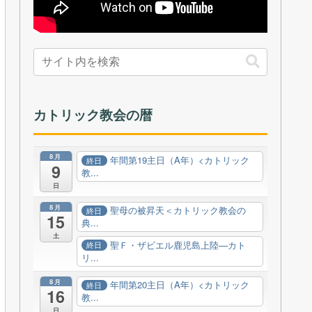
カトリック教会の暦
8月
年間第19主日（A年）<カトリック
終日
9
教...
日
8月
聖母の被昇天＜カトリック教会の
終日
15
典...
土
聖Ｆ・ザビエル鹿児島上陸—カト
終日
リ...
8月
年間第20主日（A年）<カトリック
終日
16
教...
日