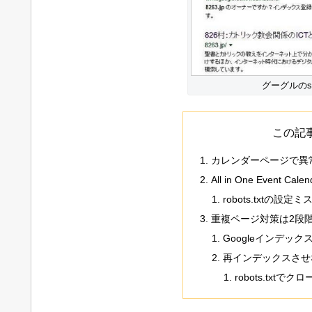
グーグルのsit
この記
カレンダーページで異
All in One Event
robots.txtの設
重複ページ対策は2段
Googleインデック
再インデックスさせ
robots.txtで