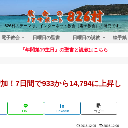
826村のテーマは、インターネット教会（電子教会）の研究です。
電子教会
日曜日の聖書
日曜日の説教
絵手紙
『年間第19主日』の聖書と説教はこちら
加！7日間で933から14,794に上昇し
LINE
LinkedIn
コピー
2016.12.05
2016.12.06