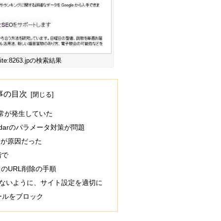
e:8263.jpの検索結果
事の目次
常が発生していた
 Calendarのパラメータ対策が問題
定ミスが原因だった
階で
スのURL削除の手順
ないように、サイト設定を適切に
クロールをブロック