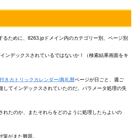
ために、8263.jpドメイン内のカテゴリー別、ページ別
4,400ものページがインデックスされているではないか！（検索結果画面をキ
ク付きカトリックカレンダー/典礼暦
ページが日ごと、週ご
が重複してインデックスされていたのだ。パラメータ処理の失
増産されたのか、またそれらをどのように処理したらよいの
対策がまた難題。